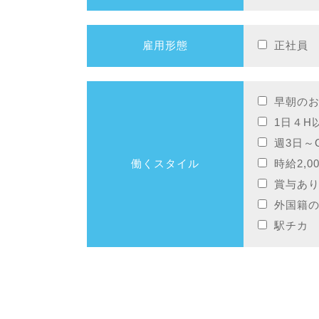
雇用形態
正社員
早朝の
1日４H
週3日～
働くスタイル
時給2,0
賞与あ
外国籍
駅チカ