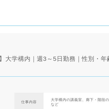
】大学構内｜週3～5日勤務｜性別・
大学構内の講義室、廊下・階段
仕事内容
など