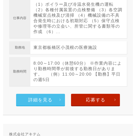
（1）ボイラー及び冷温水発生機の運転
（2）各種付属装置の点検整備 （3）各空調
機械室点検及び清掃 （4）機械設備の不具
仕事内容
合発生時における初期対応 （5）保守点検
や修理等の立会い、所管に関する書類等の
作成 （6）...
東京都板橋区小茂根の医療施設
勤務地
8:00～17:00（休憩60分） ※作業内容によ
り勤務時間帯が前後する勤務日がありま
勤務時間
す。 （例）11:00～20:00 【勤務】平日
の週5日
詳細を見る
応募する
株式会社アキテム