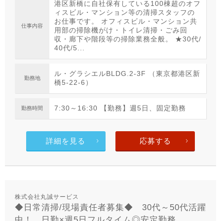
港区新橋に自社保有している100棟超のオフ
ィスビル・マンション等の清掃スタッフの
お仕事です。 オフィスビル・マンション共
仕事内容
用部の掃除機がけ・トイレ清掃・ごみ回
収・廊下や階段等の掃除業務全般。 ★30代/
40代/5...
ル・グラシエルBLDG.2-3F （東京都港区新
勤務地
橋5-22-6）
7:30～16:30 【勤務】週5日、固定勤務
勤務時間
詳細を見る
応募する
株式会社丸誠サービス
◆日常清掃/現場責任者募集◆ 30代～50代活躍
中！ 日勤×週5日フルタイム◎安定勤務