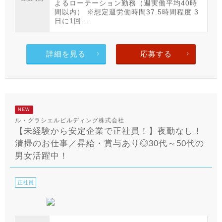
よるローテーション勤務（週実働平均40時
間以内） ※想定週労働時間37.5時間程度 3
日に1回...
詳細を見る
応募する
NEW
ル・グラシエルビルディング株式会社
【未経験から安定企業で正社員！】夜勤なし！
清掃のお仕事／昇給・賞与あり◎30代～50代の
男女活躍中！
正社員