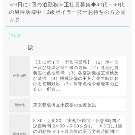
≪3日に1回の泊勤務≫正社員募集◆40代～60代
の男性活躍中！2級ボイラー技士お持ちの方必見
☆彡
正社員
【主にボイラー室監視業務】 （1）ボイラ
ー及び冷温水発生機の運転 （2）各種付属
装置の点検整備 （3）各空調機械室点検及
仕事内容
び清掃 （4）機械設備の不具合発生時にお
ける初期対応 （5）保守点検や修理等の立
会い、所管...
東京都板橋区小茂根の医療施設
勤務地
8:30～翌8:30 （実働16時間・休憩8時間／
深夜時間 24:00～5:00を含む） ※3日に1回
の泊勤務 ※1ヶ月単位の変形労働時間制に
勤務時間