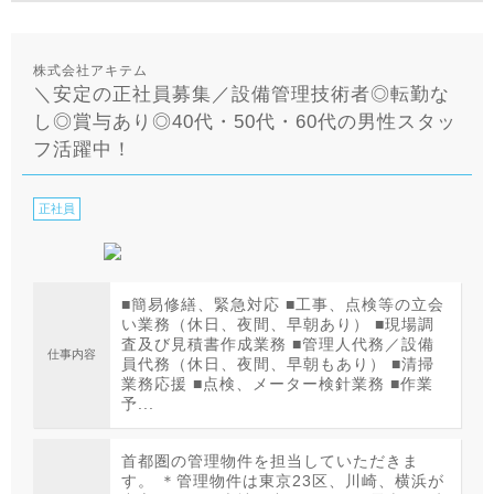
株式会社アキテム
＼安定の正社員募集／設備管理技術者◎転勤な
し◎賞与あり◎40代・50代・60代の男性スタッ
フ活躍中！
正社員
■簡易修繕、緊急対応 ■工事、点検等の立会
い業務（休日、夜間、早朝あり） ■現場調
査及び見積書作成業務 ■管理人代務／設備
仕事内容
員代務（休日、夜間、早朝もあり） ■清掃
業務応援 ■点検、メーター検針業務 ■作業
予...
首都圏の管理物件を担当していただきま
す。 ＊管理物件は東京23区、川崎、横浜が