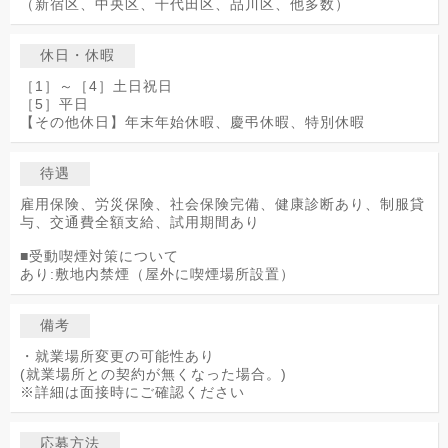
（新宿区、中央区、千代田区、品川区、他多数）
休日・休暇
［1］～［4］土日祝日
［5］平日
【その他休日】年末年始休暇、慶弔休暇、特別休暇
待遇
雇用保険、労災保険、社会保険完備、健康診断あり、制服貸
与、交通費全額支給、試用期間あり
■受動喫煙対策について
あり:敷地内禁煙（屋外に喫煙場所設置）
備考
・就業場所変更の可能性あり
(就業場所との契約が無くなった場合。)
※詳細は面接時にご確認ください
応募方法